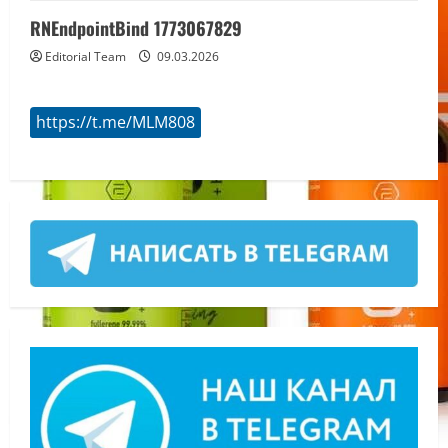
RNEndpointBind 1773067829
Editorial Team
09.03.2026
https://t.me/MLM808