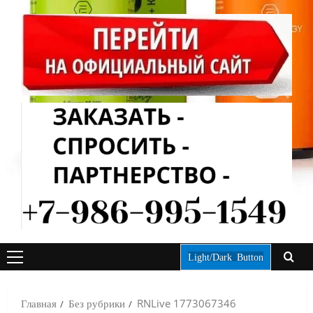
Light/Dark Button
ОСНОВНОЕ
МЕНЮ
Главная
Без рубрики
RNLive 1773067346