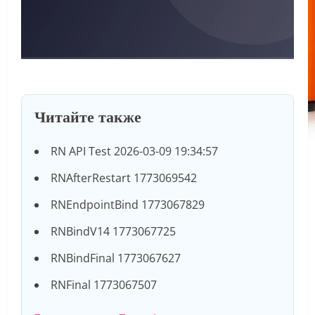
Читайте также
RN API Test 2026-03-09 19:34:57
RNAfterRestart 1773069542
RNEndpointBind 1773067829
RNBindV14 1773067725
RNBindFinal 1773067627
RNFinal 1773067507