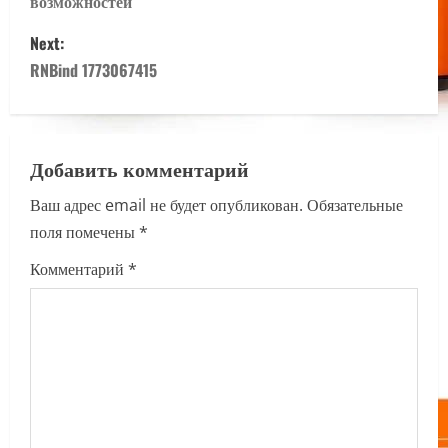
возможностей
s
Next:
t
RNBind 1773067415
n
a
Добавить комментарий
v
Ваш адрес email не будет опубликован.
Обязательные
i
поля помечены
*
g
Комментарий
*
a
t
i
o