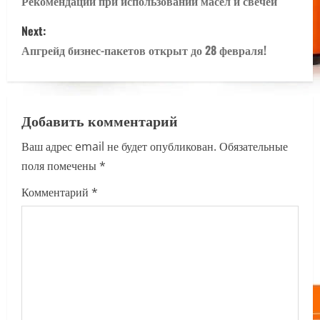
o
Рекомендации при использовании масел и свечей
s
Next:
Апгрейд бизнес-пакетов открыт до 28 февраля!
t
n
a
Добавить комментарий
Ваш адрес email не будет опубликован.
Обязательные
v
поля помечены
*
i
Комментарий
*
g
a
t
i