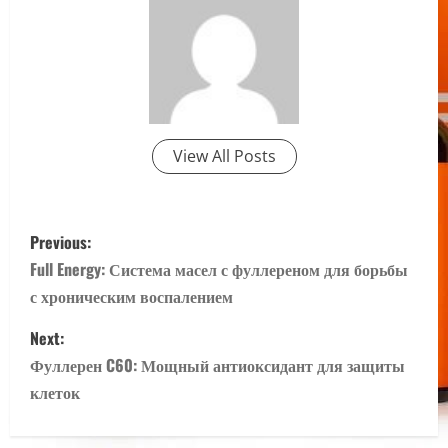
View All Posts
P
Previous:
o
Full Energy: Система масел с фуллереном для борьбы
с хроническим воспалением
s
Next:
t
Фуллерен C60: Мощный антиоксидант для защиты
n
клеток
a