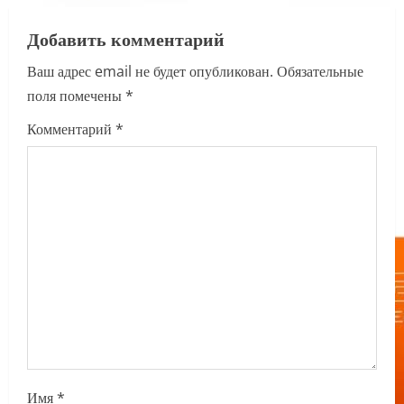
v
Добавить комментарий
i
Ваш адрес email не будет опубликован.
Обязательные
поля помечены
*
g
Комментарий
*
a
t
i
o
n
Имя
*