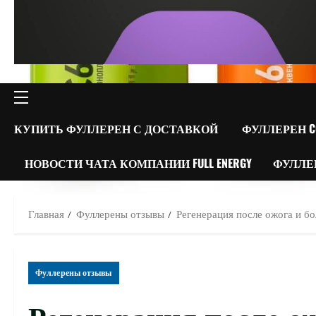
ОСНОВНОЕ
МЕНЮ
КУПИТЬ ФУЛЛЕРЕН С ДОСТАВКОЙ
ФУЛЛЕРЕН C
НОВОСТИ ЧАТА КОМПАНИИ FULL ENERGY
ФУЛЛЕ
Главная
Фуллерены отзывы
Регенерация после ожога и бо
Фуллерены отзывы
Регенерация после ож