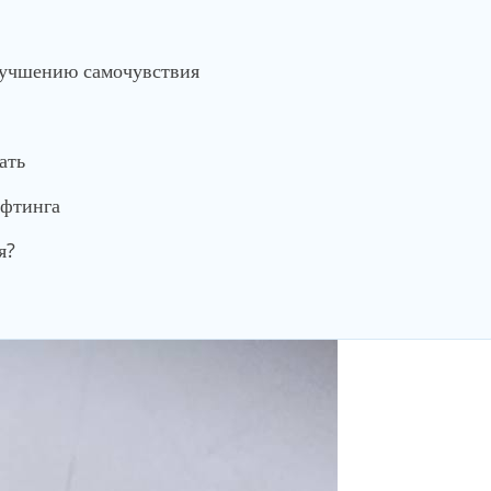
лучшению самочувствия
ать
ифтинга
я?