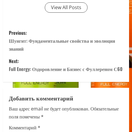
View All Posts
P
Previous:
o
Шунгит: Фундаментальные свойства и эволюция
знаний
s
Next:
t
Full Energy: Оздоровление и Бизнес с Фуллереном С60
n
a
Добавить комментарий
v
Ваш адрес email не будет опубликован.
Обязательные
i
поля помечены
*
g
Комментарий
*