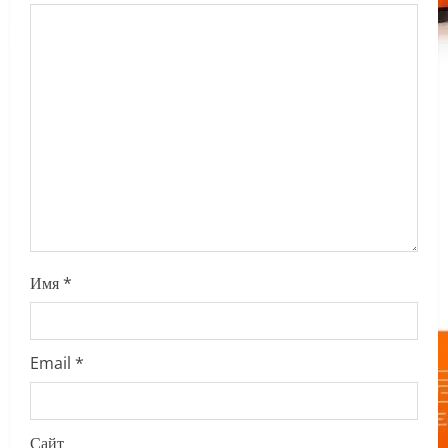
a
t
i
o
n
Имя
*
Email
*
Сайт