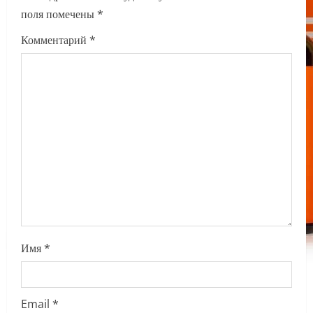
поля помечены
*
g
Комментарий
*
a
t
i
o
n
Имя
*
Email
*