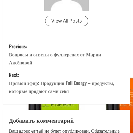
View All Posts
P
Previous:
o
Вопросы и ответы о фуллеренах от Марии
Аксёновой
s
Next:
t
Прямой эфир: Продукция Full Energy – продукты,
n
которые продают сами себя
a
v
Добавить комментарий
i
Ваш адрес email не будет опубликован.
Обязательные