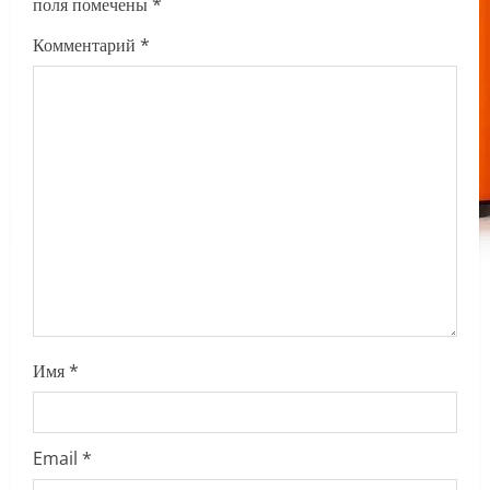
поля помечены
*
g
Комментарий
*
a
t
i
o
n
Имя
*
Email
*