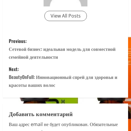
View All Posts
P
Previous:
o
Сетевой бизнес: идеальная модель для совместной
семейной деятельности
s
Next:
t
BeautyOnFull: Инновационный спрей для здоровья и
n
красоты ваших волос
a
v
Добавить комментарий
i
Ваш адрес email не будет опубликован.
Обязательные