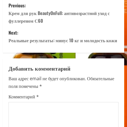
P
Previous:
o
Крем для рук BeautyOnFull: антивозрастной уход с
фуллереном С60
s
Next:
t
Реальные результаты: минус 10 кг и молодость кожи
n
a
Добавить комментарий
v
Ваш адрес email не будет опубликован.
Обязательные
i
поля помечены
*
g
Комментарий
*
a
t