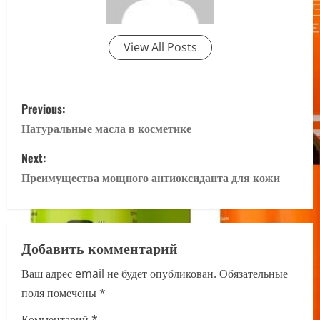
View All Posts
P
Previous:
o
Натуральные масла в косметике
s
Next:
Преимущества мощного антиоксиданта для кожи
t
n
a
Добавить комментарий
Ваш адрес email не будет опубликован.
Обязательные
v
поля помечены
*
i
Комментарий
*