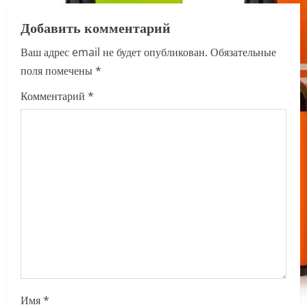
a
Добавить комментарий
v
Ваш адрес email не будет опубликован.
Обязательные
i
поля помечены
*
g
Комментарий
*
a
t
i
o
n
Имя
*