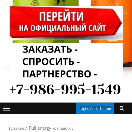
Light/Dark Button
ОСНОВНОЕ
МЕНЮ
Главная
Full energy компания