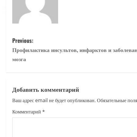
P
Previous:
Профилактика инсультов, инфарктов и заболева
o
мозга
s
t
Добавить комментарий
n
Ваш адрес email не будет опубликован.
Обязательные пол
a
Комментарий
*
v
i