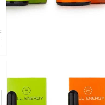
:
:
я