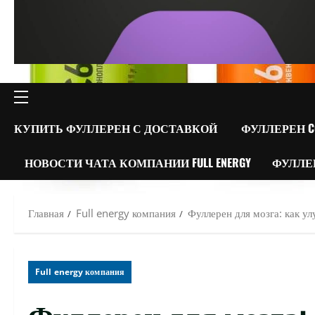
ОСНОВНОЕ
МЕНЮ
КУПИТЬ ФУЛЛЕРЕН С ДОСТАВКОЙ
ФУЛЛЕРЕН C
НОВОСТИ ЧАТА КОМПАНИИ FULL ENERGY
ФУЛЛЕ
Главная
Full energy компания
Фуллерен для мозга: как у
Full energy компания
Фуллерен для мозга: