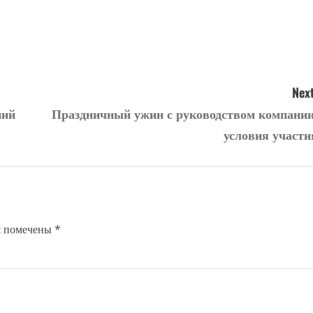
Next
ний
Праздничный ужин с руководством компании
условия участи
я помечены
*