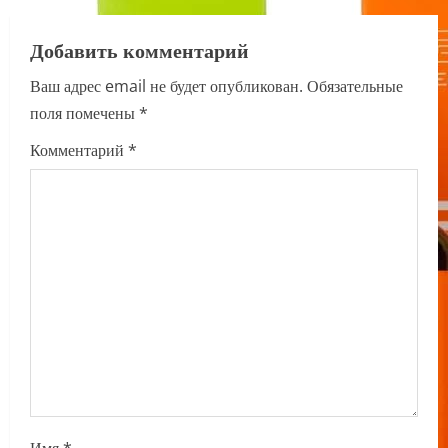
a
v
Добавить комментарий
i
Ваш адрес email не будет опубликован.
Обязательные
поля помечены
*
g
Комментарий
*
a
t
i
o
n