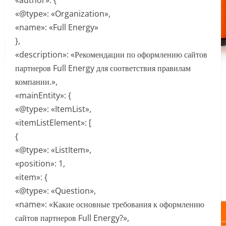
«author»: {
«@type»: «Organization»,
«name»: «Full Energy»
},
«description»: «Рекомендации по оформлению сайтов
партнеров Full Energy для соответствия правилам
компании.»,
«mainEntity»: {
«@type»: «ItemList»,
«itemListElement»: [
{
«@type»: «ListItem»,
«position»: 1,
«item»: {
«@type»: «Question»,
«name»: «Какие основные требования к оформлению
сайтов партнеров Full Energy?»,