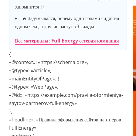
запомнится ✨
🔥 Задумывался, почему одни годами сидят на
одном чеке, а другие растут х3 кажды
Все материалы: Full Energy сетевая компания
{
«@context»: «https://schema.org»,
«@type»: «Article»,
«mainEntityOfPage»: {
«@type»: «WebPage»,
«@id»: «https://example.com/pravila-oformleniya-
saytov-partnerov-full-energy»
},
«headline»: «Правила оформления сайтов партнеров
Full Energy»,