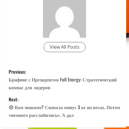
View All Posts
P
Previous:
o
Брифинг с Президентом Full Energy: Стратегический
компас для лидеров
s
Next:
t
😢 Вам знакомо? Сначала минус 3 кг на весах. Потом
n
«немного расслабились». А дал