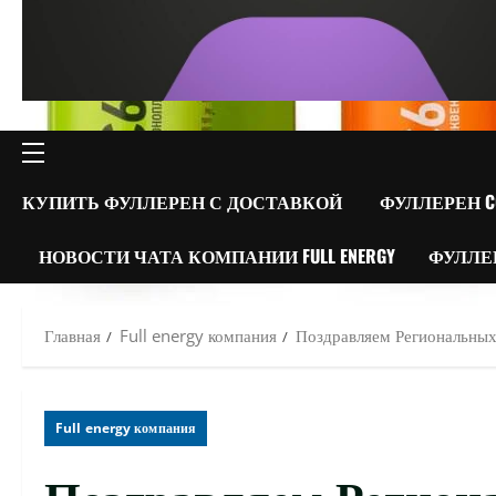
ОСНОВНОЕ
МЕНЮ
КУПИТЬ ФУЛЛЕРЕН С ДОСТАВКОЙ
ФУЛЛЕРЕН C
НОВОСТИ ЧАТА КОМПАНИИ FULL ENERGY
ФУЛЛЕ
Главная
Full energy компания
Поздравляем Региональных 
Full energy компания
Поздравляем Региона