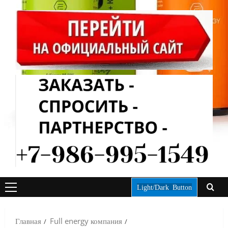
Light/Dark Button
ОСНОВНОЕ
МЕНЮ
Главная
Full energy компания