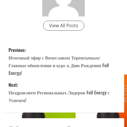
View All Posts
P
Previous:
o
Итоговый эфир с Вячеславом Терентьевым:
Главные обновления и курс к Дню Рождения Full
s
Energy!
t
Next:
n
Поздравляем Региональных Лидеров Full Energy с
Успехом!
a
v