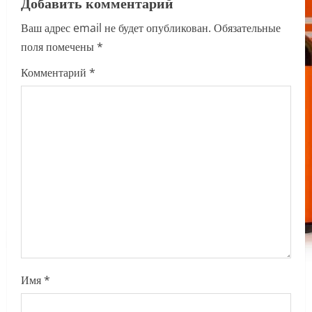
Добавить комментарий
i
Ваш адрес email не будет опубликован.
Обязательные
g
поля помечены
*
a
Комментарий
*
t
i
o
n
Имя
*