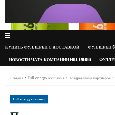
ОСНОВНОЕ
МЕНЮ
КУПИТЬ ФУЛЛЕРЕН С ДОСТАВКОЙ
ФУЛЛЕРЕН C
НОВОСТИ ЧАТА КОМПАНИИ FULL ENERGY
ФУЛЛЕ
Главная
Full energy компания
Поздравление партнеров с
Full energy компания
Поздравление партне