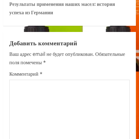
Результаты применения наших масел: история
t
успеха из Германии
n
a
Добавить комментарий
v
Ваш адрес email не будет опубликован.
Обязательные
i
поля помечены
*
g
Комментарий
*
a
t
i
o