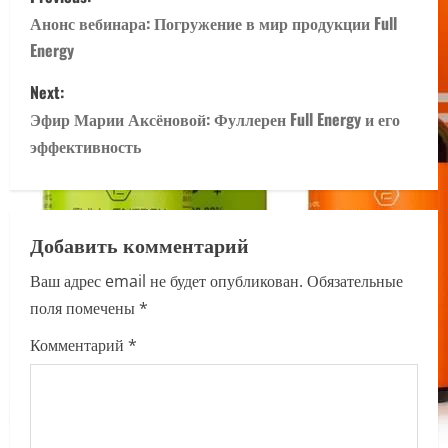
o
Анонс вебинара: Погружение в мир продукции Full
Energy
s
Next:
t
Эфир Марии Аксёновой: Фуллерен Full Energy и его
n
эффективность
a
v
Добавить комментарий
i
Ваш адрес email не будет опубликован.
Обязательные
поля помечены
*
g
Комментарий
*
a
t