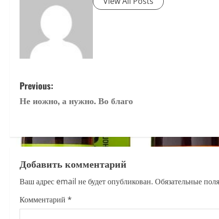
View All Posts
P
Previous:
Не иожно, а нужно. Во благо
o
s
t
Добавить комментарий
n
Ваш адрес email не будет опубликован.
Обязательные пол
a
Комментарий
*
v