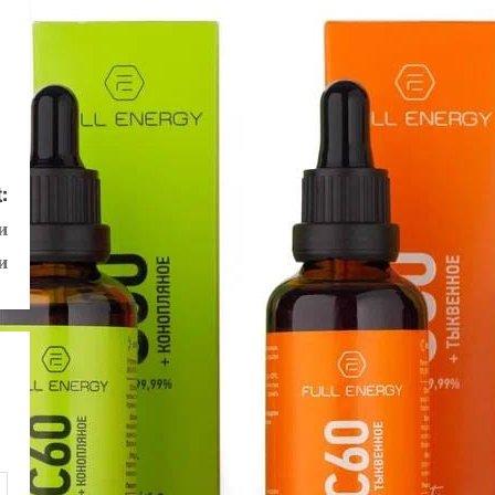
:
и
и