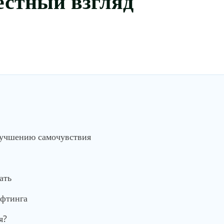
лучшению самочувствия
ать
ифтинга
я?