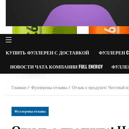
ОСНОВНОЕ
МЕНЮ
КУПИТЬ ФУЛЛЕРЕН С ДОСТАВКОЙ
ФУЛЛЕРЕН C
НОВОСТИ ЧАТА КОМПАНИИ FULL ENERGY
ФУЛЛЕ
Главная
Фуллерены отзывы
Отзыв о продукте: Честный в
Фуллерены отзывы
Отзыв о продукте: Ч