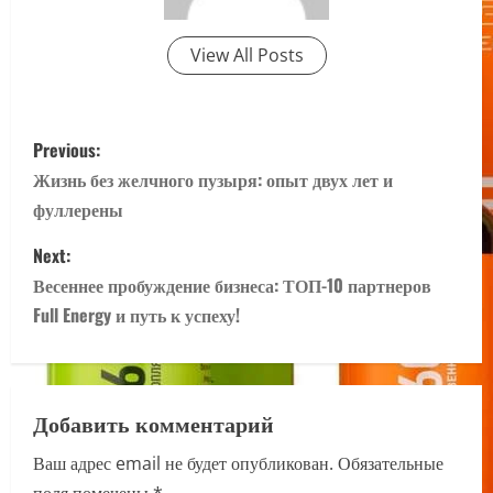
View All Posts
P
Previous:
o
Жизнь без желчного пузыря: опыт двух лет и
фуллерены
s
Next:
t
Весеннее пробуждение бизнеса: ТОП-10 партнеров
n
Full Energy и путь к успеху!
a
v
Добавить комментарий
i
Ваш адрес email не будет опубликован.
Обязательные