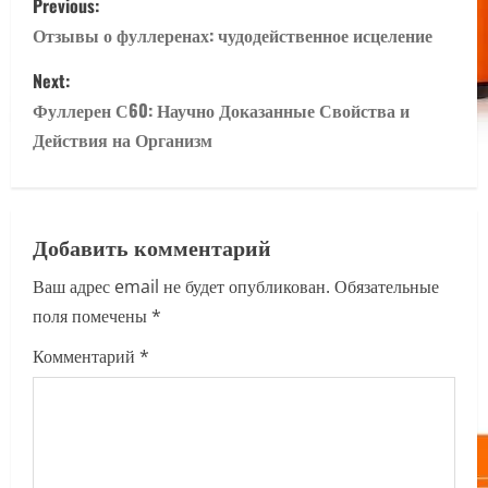
Previous:
o
Отзывы о фуллеренах: чудодейственное исцеление
s
Next:
Фуллерен С60: Научно Доказанные Свойства и
t
Действия на Организм
n
a
Добавить комментарий
v
Ваш адрес email не будет опубликован.
Обязательные
i
поля помечены
*
g
Комментарий
*
a
t