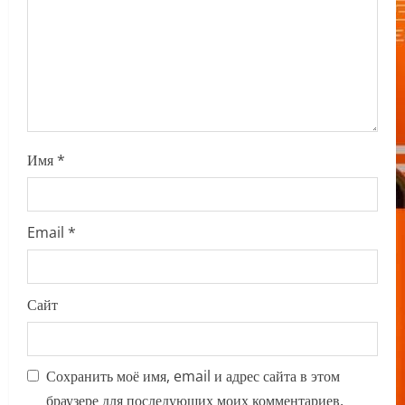
i
o
n
Имя
*
Email
*
Сайт
Сохранить моё имя, email и адрес сайта в этом
браузере для последующих моих комментариев.