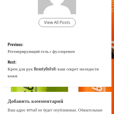
View All Posts
P
Previous:
o
Регенерирующий гель с фуллереном
s
Next:
Крем для рук BeautyOnFull: ваш секрет молодости
t
кожи
n
a
Добавить комментарий
v
Ваш адрес email не будет опубликован.
Обязательные