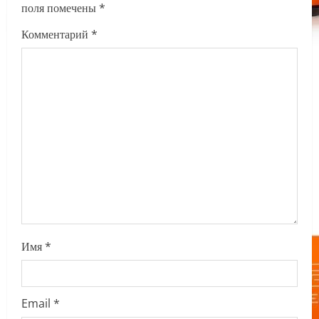
i
поля помечены
*
g
Комментарий
*
a
t
i
o
n
Имя
*
Email
*