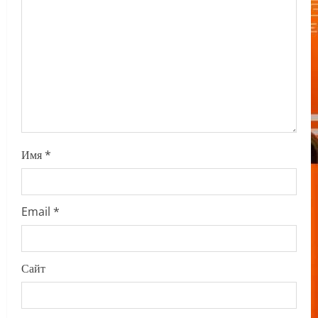
t
i
o
n
Имя
*
Email
*
Сайт