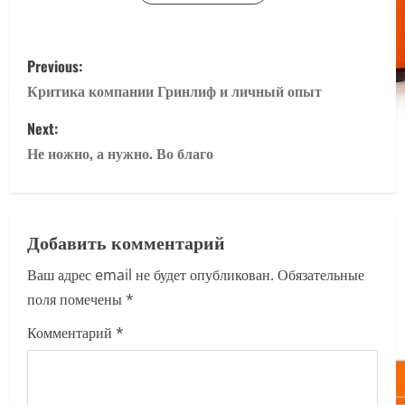
P
Previous:
o
Критика компании Гринлиф и личный опыт
s
Next:
Не иожно, а нужно. Во благо
t
n
a
Добавить комментарий
Ваш адрес email не будет опубликован.
Обязательные
v
поля помечены
*
i
Комментарий
*
g
a