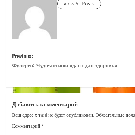
View All Posts
P
Previous:
Фулерен: Чудо-антиоксидант для здоровья
o
s
t
Добавить комментарий
n
Ваш адрес email не будет опубликован.
Обязательные пол
a
Комментарий
*
v