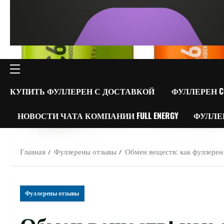
ОСНОВНОЕ
МЕНЮ
КУПИТЬ ФУЛЛЕРЕН С ДОСТАВКОЙ
ФУЛЛЕРЕН C
НОВОСТИ ЧАТА КОМПАНИИ FULL ENERGY
ФУЛЛЕ
Главная
Фуллерены отзывы
Обмен веществ: как фуллерен
Фуллерены отзывы
Обмен веществ: как 