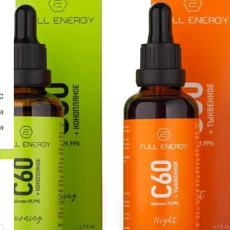
:
и
и