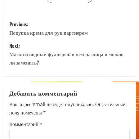
P
Previous:
o
Покупка крема для рук партнером
s
Next:
Масла и водный фуллерен: в чем разница и можно
t
ли заменить?
n
a
Добавить комментарий
v
Ваш адрес email не будет опубликован.
Обязательные
i
поля помечены
*
g
Комментарий
*
a