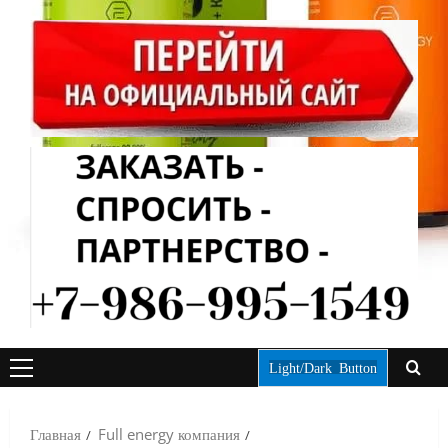
Light/Dark Button
ОСНОВНОЕ
МЕНЮ
Главная
Full energy компания