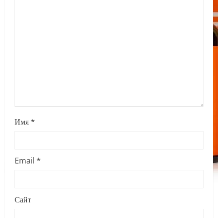
t
i
o
n
Имя
*
Email
*
Сайт