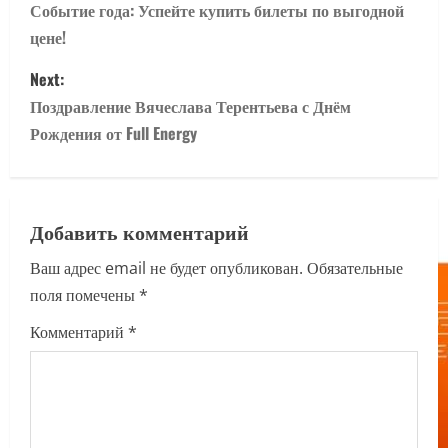
o
Событие года: Успейте купить билеты по выгодной
цене!
s
Next:
t
Поздравление Вячеслава Терентьева с Днём
n
Рождения от Full Energy
a
v
Добавить комментарий
i
Ваш адрес email не будет опубликован.
Обязательные
поля помечены
*
g
Комментарий
*
a
t
i