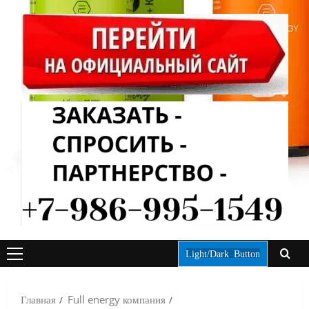
Light/Dark Button
ОСНОВНОЕ
МЕНЮ
Главная
Full energy компания