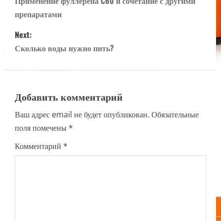
o
Применение фуллерена C60 и сочетание с другими
препаратами
s
Next:
t
Сколько воды нужно пить?
n
a
Добавить комментарий
v
Ваш адрес email не будет опубликован.
Обязательные
i
поля помечены
*
g
Комментарий
*
a
t
i