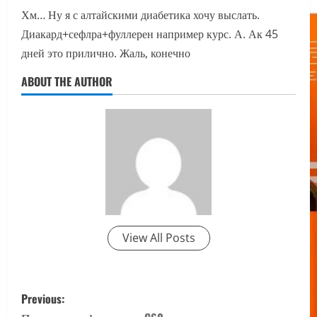
Хм… Ну я с алтайскими диабетика хочу выслать.
Диакард+сефлра+фуллерен например курс. А. Ак 45
дней это прилично. Жаль, конечно
ABOUT THE AUTHOR
View All Posts
P
Previous: