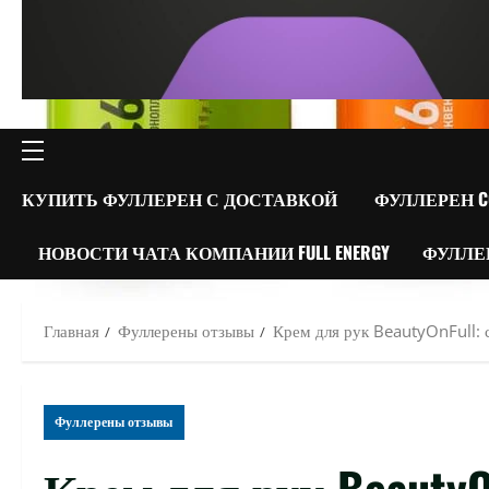
ОСНОВНОЕ
МЕНЮ
КУПИТЬ ФУЛЛЕРЕН С ДОСТАВКОЙ
ФУЛЛЕРЕН C
НОВОСТИ ЧАТА КОМПАНИИ FULL ENERGY
ФУЛЛЕ
Главная
Фуллерены отзывы
Крем для рук BeautyOnFull: 
Фуллерены отзывы
Крем для рук BeautyO