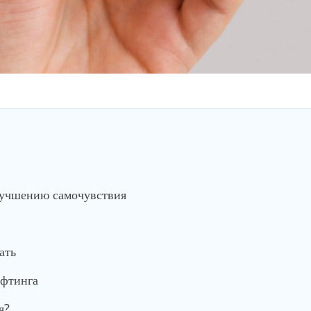
лучшению самочувствия
ать
ифтинга
я?