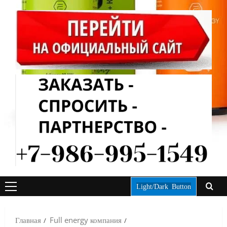
Light/Dark Button
ОСНОВНОЕ
МЕНЮ
Главная
Full energy компания