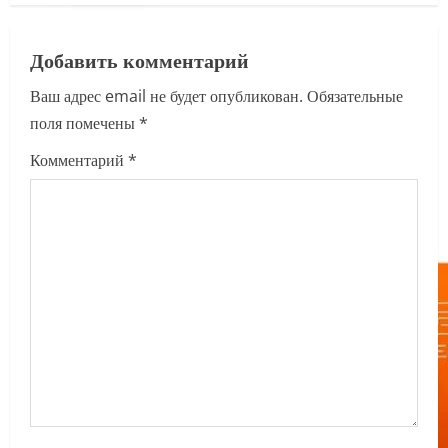
a
v
Добавить комментарий
i
Ваш адрес email не будет опубликован.
Обязательные
поля помечены
*
g
Комментарий
*
a
t
i
o
n