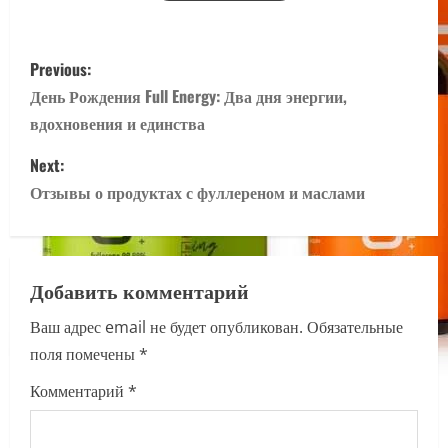
P
Previous:
o
День Рождения Full Energy: Два дня энергии,
вдохновения и единства
s
Next:
t
Отзывы о продуктах с фуллереном и маслами
n
a
Добавить комментарий
v
Ваш адрес email не будет опубликован.
Обязательные
i
поля помечены
*
g
Комментарий
*
a