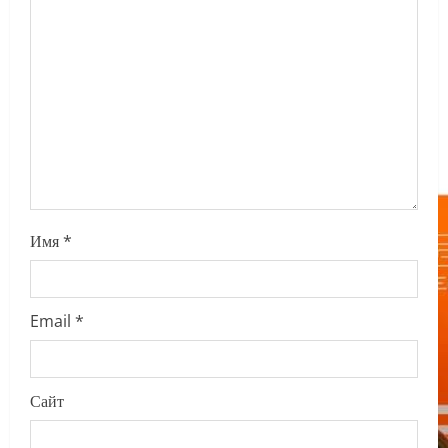
t
i
o
n
Имя
*
Email
*
Сайт