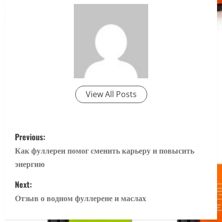
View All Posts
P
Previous:
o
Как фуллерен помог сменить карьеру и повысить
энергию
s
Next:
t
Отзыв о водном фуллерене и маслах
n