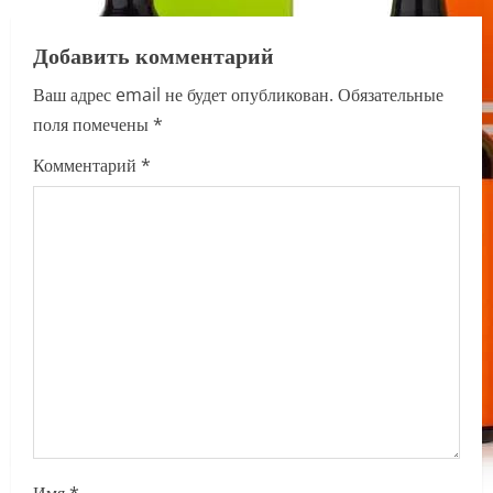
a
Добавить комментарий
v
Ваш адрес email не будет опубликован.
Обязательные
i
поля помечены
*
g
Комментарий
*
a
t
i
o
n