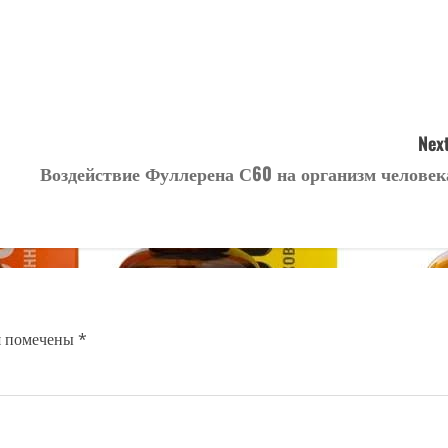
Next
Воздействие Фуллерена С60 на организм человек
я помечены
*