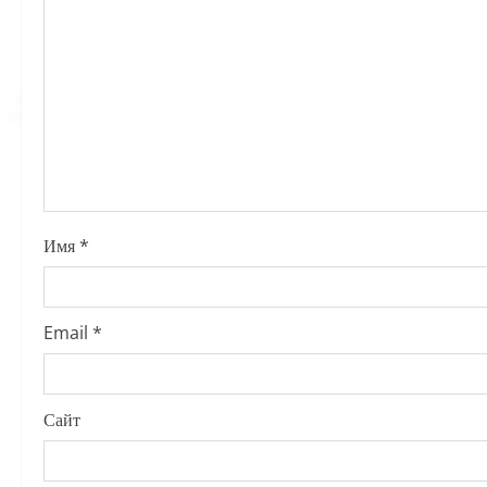
g
a
t
i
o
Имя
*
n
Email
*
Сайт