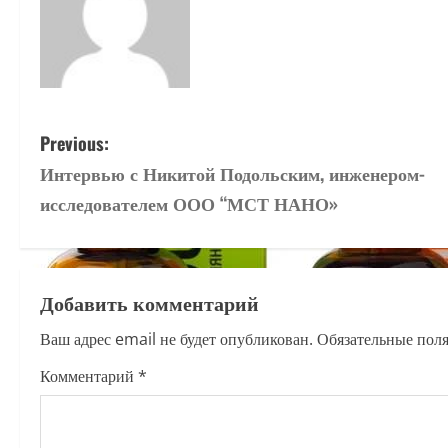
P
Previous:
Интервью с Никитой Подольским, инженером-
o
исследователем ООО “МСТ НАНО»
s
t
Добавить комментарий
n
Ваш адрес email не будет опубликован.
Обязательные пол
a
Комментарий
*
v
i