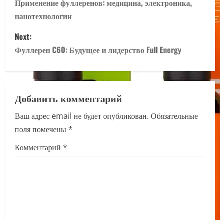
o
Применение фуллеренов: медицина, электроника,
нанотехнологии
s
Next:
t
Фуллерен C60: Будущее и лидерство Full Energy
n
a
Добавить комментарий
v
Ваш адрес email не будет опубликован.
Обязательные
i
поля помечены
*
g
Комментарий
*
a
t
i