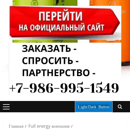
Light/Dark Button
ОСНОВНОЕ
МЕНЮ
Главная
Full energy компания