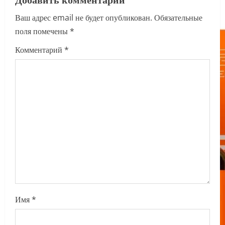
i
Ваш адрес email не будет опубликован.
Обязательные
поля помечены
*
g
Комментарий
*
a
t
i
o
n
Имя
*