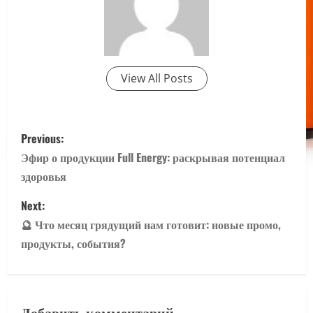
View All Posts
P
Previous:
o
Эфир о продукции Full Energy: раскрывая потенциал
здоровья
s
Next:
t
🔮 Что месяц грядущий нам готовит: новые промо,
n
продукты, события?
a
v
Добавить комментарий