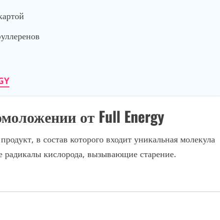
картой
фуллеренов
GY
оложении от Full Energy
родукт, в состав которого входит уникальная молекула
е радикалы кислорода, вызывающие старение.