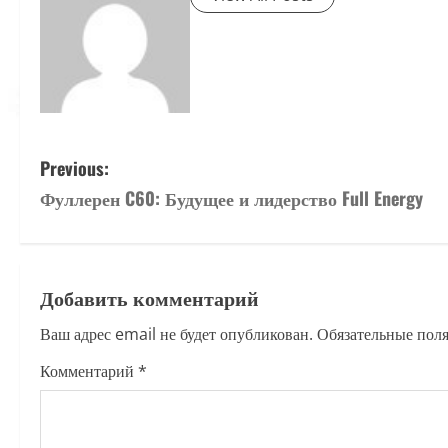
P
Previous:
Фуллерен C60: Будущее и лидерство Full Energy
o
s
t
Добавить комментарий
n
Ваш адрес email не будет опубликован.
Обязательные пол
a
Комментарий
*
v