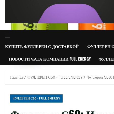
ОСНОВНОЕ
МЕНЮ
КУПИТЬ ФУЛЛЕРЕН С ДОСТАВКОЙ
ФУЛЛЕРЕН C
НОВОСТИ ЧАТА КОМПАНИИ FULL ENERGY
ФУЛЛЕ
Главная
ФУЛЛЕРЕН С60 - FULL ENERGY
Фуллерен С60: 
ФУЛЛЕРЕН С60 - FULL ENERGY
Фуллерен С60: Инно