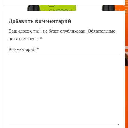
a
v
Добавить комментарий
i
Ваш адрес email не будет опубликован.
Обязательные
поля помечены
*
g
Комментарий
*
a
t
i
o
n