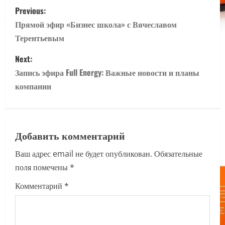
P
Previous:
o
Прямой эфир «Бизнес школа» с Вячеславом
Терентьевым
s
Next:
t
Запись эфира Full Energy: Важные новости и планы
n
компании
a
v
Добавить комментарий
i
Ваш адрес email не будет опубликован.
Обязательные
поля помечены
*
g
Комментарий
*
a
t