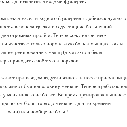
нно, когда подключила водный фуллерен.
комплекса масел и водного фуллерена я добилась нужного
чность: вскопала грядки в саду, тащила большущий
 два огромных пролёта. Теперь хожу на фитнес-
ла и чувствую только нормальную боль в мышцах, как и
для нетренированных мышц (а когда-то я была
перь приводить своё тело в порядок.
 живот при каждом вздутии живота и после приема пищ
ыло, живот был наполовину меньше! Теперь я работаю на
 у меня ничего не болит. Во время тренировок выпиваю
ы потом болят гораздо меньше, да и по времени
й — один) или вообще не болят!