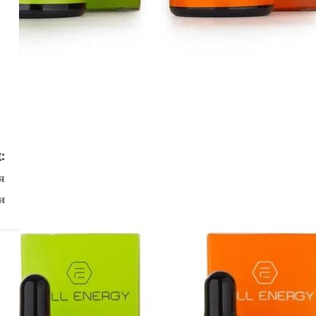
:
я
и