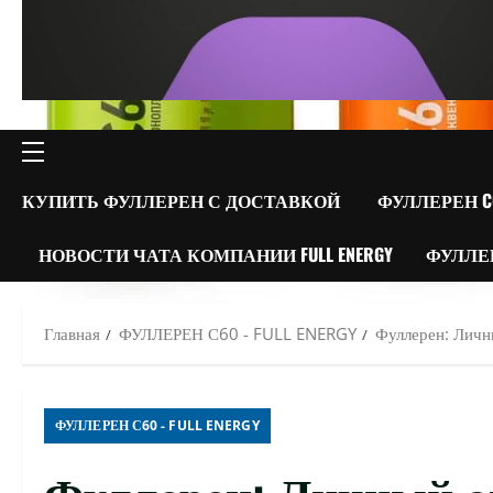
ОСНОВНОЕ
МЕНЮ
КУПИТЬ ФУЛЛЕРЕН С ДОСТАВКОЙ
ФУЛЛЕРЕН C
НОВОСТИ ЧАТА КОМПАНИИ FULL ENERGY
ФУЛЛЕ
Главная
ФУЛЛЕРЕН С60 - FULL ENERGY
Фуллерен: Личн
ФУЛЛЕРЕН С60 - FULL ENERGY
Фуллерен: Личный о