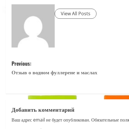
View All Posts
P
Previous:
Отзыв о водном фуллерене и маслах
o
s
t
Добавить комментарий
n
Ваш адрес email не будет опубликован.
Обязательные пол
a