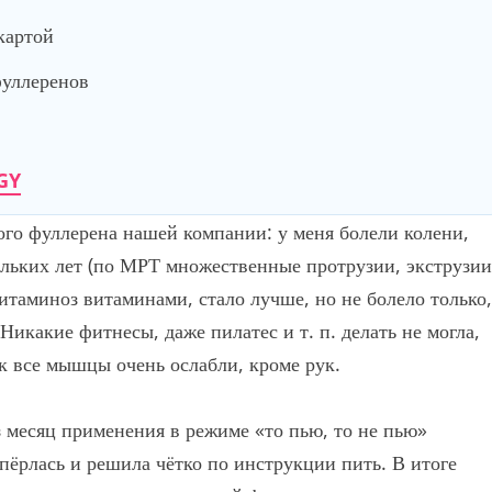
картой
фуллеренов
GY
ого фуллерена нашей компании: у меня болели колени,
ольких лет (по МРТ множественные протрузии, экструзии
итаминоз витаминами, стало лучше, но не болело только,
икакие фитнесы, даже пилатес и т. п. делать не могла,
зок все мышцы очень ослабли, кроме рук.
з месяц применения в режиме «то пью, то не пью»
упёрлась и решила чётко по инструкции пить. В итоге