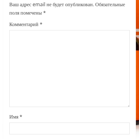
i
Ваш адрес email не будет опубликован.
Обязательные
поля помечены
*
g
Комментарий
*
a
t
i
o
n
Имя
*