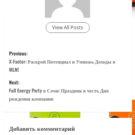
View All Posts
P
Previous:
o
X-Factor: Раскрой Потенциал и Умножь Доходы в
MLM!
s
Next:
t
Full Energy Party в Сочи: Праздник в честь Дня
n
рождения компании
a
v
Добавить комментарий