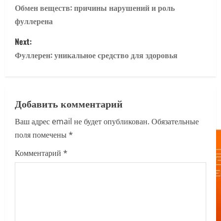
o
Обмен веществ: причины нарушений и роль
фуллерена
s
Next:
t
Фуллерен: уникальное средство для здоровья
n
a
Добавить комментарий
v
Ваш адрес email не будет опубликован.
Обязательные
i
поля помечены
*
g
Комментарий
*
a
t
i