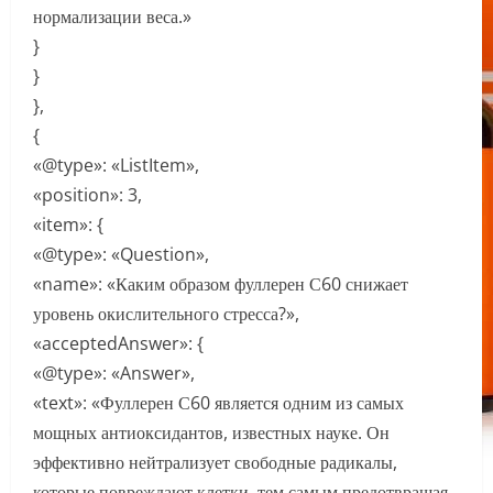
нормализации веса.»
}
}
},
{
«@type»: «ListItem»,
«position»: 3,
«item»: {
«@type»: «Question»,
«name»: «Каким образом фуллерен С60 снижает
уровень окислительного стресса?»,
«acceptedAnswer»: {
«@type»: «Answer»,
«text»: «Фуллерен С60 является одним из самых
мощных антиоксидантов, известных науке. Он
эффективно нейтрализует свободные радикалы,
которые повреждают клетки, тем самым предотвращая