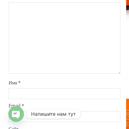
a
t
i
o
n
Имя
*
Email
*
Напишите нам тут
OPEN
Сайт