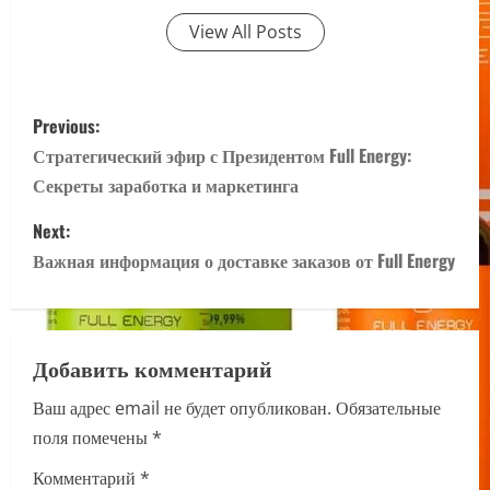
View All Posts
P
Previous:
o
Стратегический эфир с Президентом Full Energy:
Секреты заработка и маркетинга
s
Next:
t
Важная информация о доставке заказов от Full Energy
n
a
Добавить комментарий
v
Ваш адрес email не будет опубликован.
Обязательные
i
поля помечены
*
g
Комментарий
*