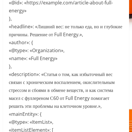
«@id»: «https://example.com/article-about-full-
energy»
},
«headline»: «Лишний вес: не только еда, но и глубокие
причины. Решение от Full Energy.»,
«author»: {
«@type»: «Organization»,
«name»: «Full Energy»
},
«description»: «Статья о том, как избыточный вес
связан с хроническим воспалением, окислительным
стрессом и сбоями в обмене веществ, и как система
масел с фуллереном С60 от Full Energy помогает
решить эти проблемы на клеточном уровне.»,
«mainEntity»: {
«@type»: «ItemList»,
«itemListElement»: [