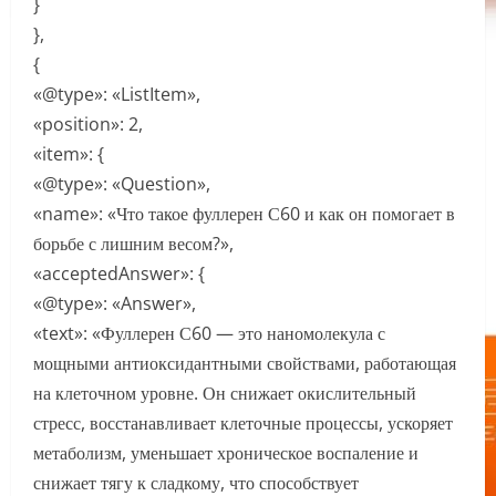
}
},
{
«@type»: «ListItem»,
«position»: 2,
«item»: {
«@type»: «Question»,
«name»: «Что такое фуллерен С60 и как он помогает в
борьбе с лишним весом?»,
«acceptedAnswer»: {
«@type»: «Answer»,
«text»: «Фуллерен С60 — это наномолекула с
мощными антиоксидантными свойствами, работающая
на клеточном уровне. Он снижает окислительный
стресс, восстанавливает клеточные процессы, ускоряет
метаболизм, уменьшает хроническое воспаление и
снижает тягу к сладкому, что способствует