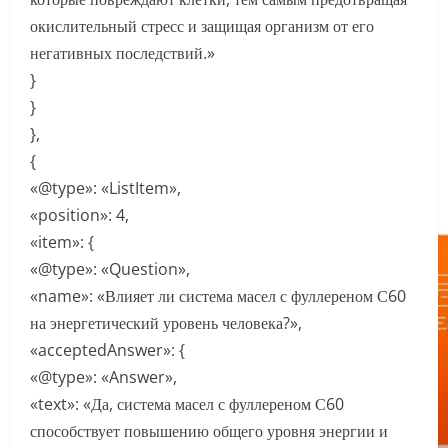
окислительный стресс и защищая организм от его
негативных последствий.»
}
}
},
{
«@type»: «ListItem»,
«position»: 4,
«item»: {
«@type»: «Question»,
«name»: «Влияет ли система масел с фуллереном С60
на энергетический уровень человека?»,
«acceptedAnswer»: {
«@type»: «Answer»,
«text»: «Да, система масел с фуллереном С60
способствует повышению общего уровня энергии и