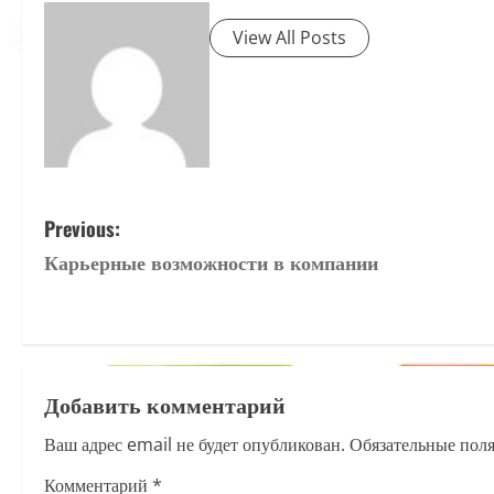
View All Posts
P
Previous:
Карьерные возможности в компании
o
s
t
Добавить комментарий
n
Ваш адрес email не будет опубликован.
Обязательные пол
a
Комментарий
*