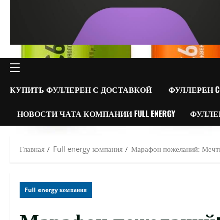
ОСНОВНОЕ
МЕНЮ
КУПИТЬ ФУЛЛЕРЕН С ДОСТАВКОЙ
ФУЛЛЕРЕН C
НОВОСТИ ЧАТА КОМПАНИИ FULL ENERGY
ФУЛЛЕ
Главная
Full energy компания
Марафон пожеланий: Мечты
Full energy компания
Марафон пожеланий: