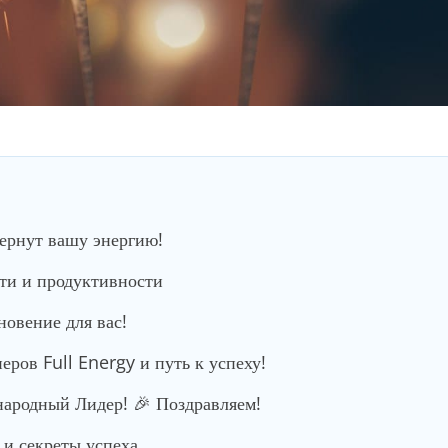
вернут вашу энергию!
сти и продуктивности
новение для вас!
ров Full Energy и путь к успеху!
родный Лидер! 🎉 Поздравляем!
и секреты успеха