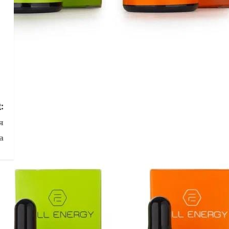
:
я
а