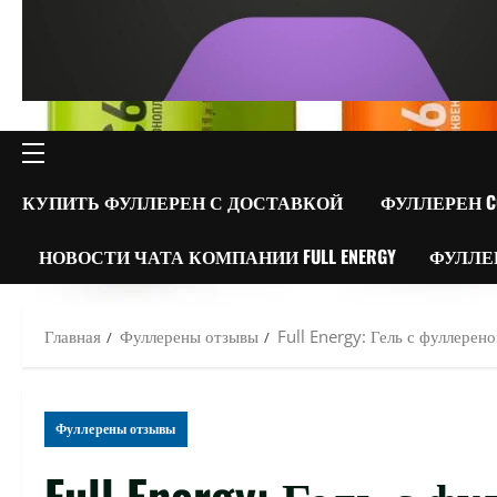
ОСНОВНОЕ
МЕНЮ
КУПИТЬ ФУЛЛЕРЕН С ДОСТАВКОЙ
ФУЛЛЕРЕН C
НОВОСТИ ЧАТА КОМПАНИИ FULL ENERGY
ФУЛЛЕ
Главная
Фуллерены отзывы
Full Energy: Гель с фуллерен
Фуллерены отзывы
Full Energy: Гель с 