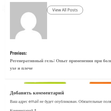
View All Posts
P
Previous:
Регенеративный гель: Опыт применения при бол
o
ухе и плече
s
t
Добавить комментарий
n
Ваш адрес email не будет опубликован.
Обязательные пол
a
Комментарий
*