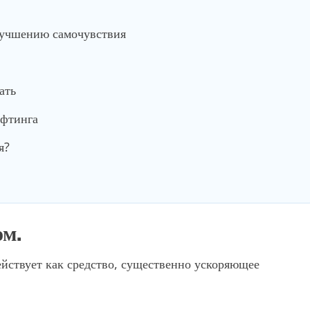
лучшению самочувствия
ать
ифтинга
я?
ом.
действует как средство, существенно ускоряющее