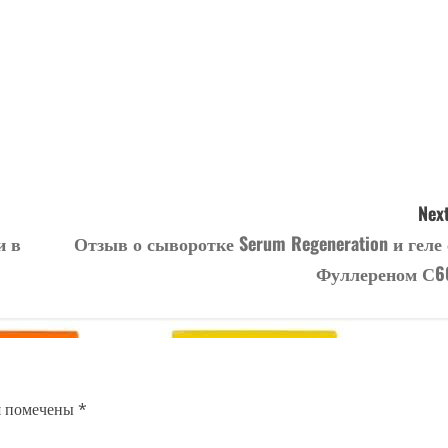
Next
и в
Отзыв о сыворотке Serum Regeneration и геле 
Фуллереном С6
я помечены
*