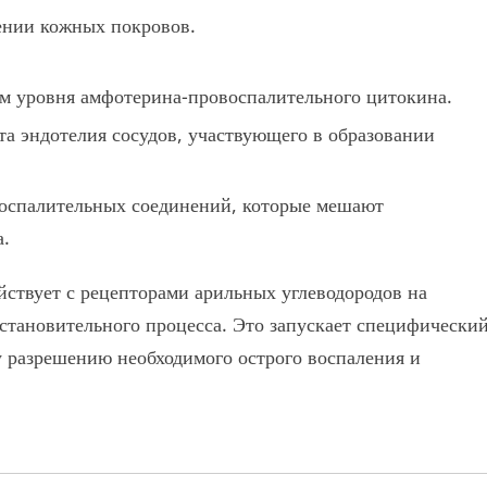
лении кожных покровов.
ем уровня амфотерина-провоспалительного цитокина.
та эндотелия сосудов, участвующего в образовании
овоспалительных соединений, которые мешают
а.
йствует с рецепторами арильных углеводородов на
тановительного процесса. Это запускает специфически
у разрешению необходимого острого воспаления и