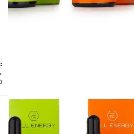
:
с
0