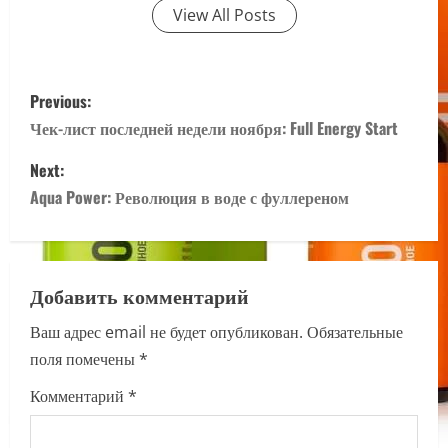
View All Posts
P
Previous:
o
Чек-лист последней недели ноября: Full Energy Start
s
Next:
Aqua Power: Революция в воде с фуллереном
t
n
a
Добавить комментарий
Ваш адрес email не будет опубликован.
Обязательные
v
поля помечены
*
i
Комментарий
*
g