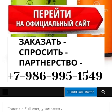
Light/Dark Button
ОСНОВНОЕ
МЕНЮ
Главная
Full energy компания