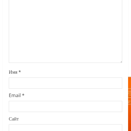
a
t
i
o
n
Имя
*
Email
*
Сайт