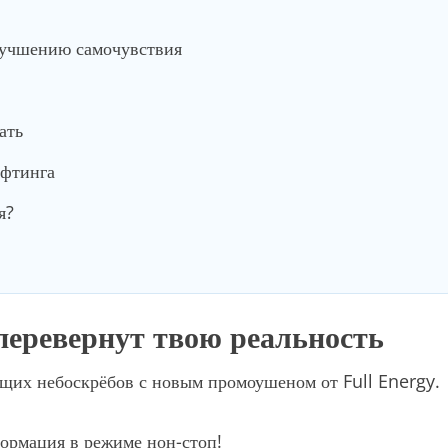
лучшению самочувствия
ать
ифтинга
я?
 перевернут твою реальность
ющих небоскрёбов с новым промоушеном от Full Energy.
ормация в режиме нон-стоп!