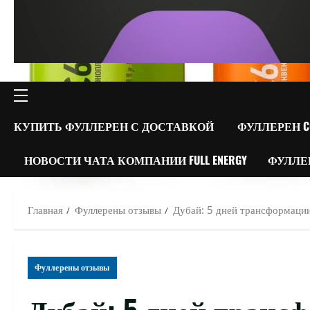
ОСНОВНОЕ
МЕНЮ
КУПИТЬ ФУЛЛЕРЕН С ДОСТАВКОЙ
ФУЛЛЕРЕН C
НОВОСТИ ЧАТА КОМПАНИИ FULL ENERGY
ФУЛЛЕ
Главная
Фуллерены отзывы
Дубай: 5 дней трансформации 
Фуллерены отзывы
Дубай: 5 дней трансф