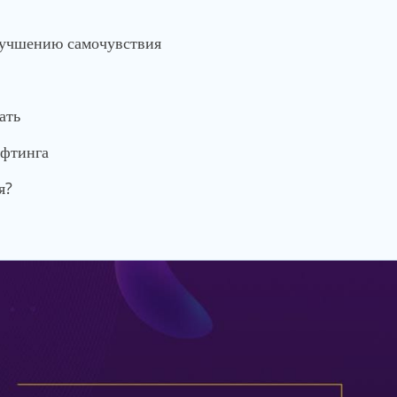
лучшению самочувствия
ать
ифтинга
я?