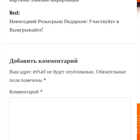
s
Next:
t
Новогодний Розыгрыш Подарков: Участвуйте и
n
Выигрывайте!
a
v
Добавить комментарий
i
Ваш адрес email не будет опубликован.
Обязательные
поля помечены
*
g
Комментарий
*
a
t
i
o