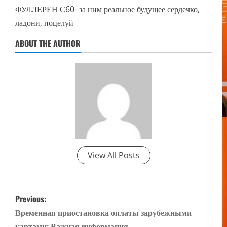
ФУЛЛЕРЕН С60- за ним реальное будущее сердечко,
ладони, поцелуй
ABOUT THE AUTHOR
View All Posts
P
Previous:
o
Временная приостановка оплаты зарубежными
картами: Важная информация