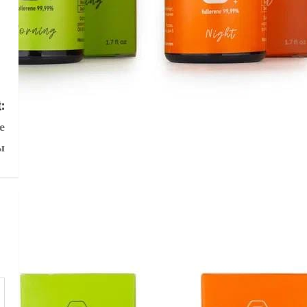
:
е
ы