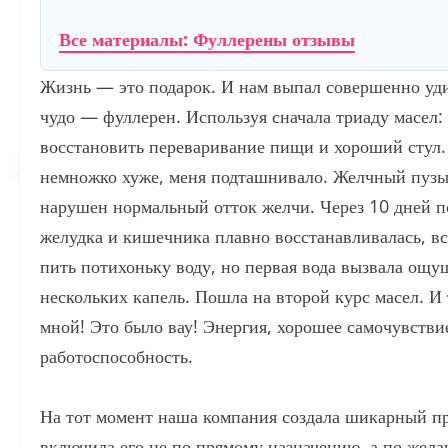
Все материалы: Фуллерены отзывы
Жизнь — это подарок. И нам выпал совершенно уд
чудо — фуллерен. Используя сначала триаду масел:
восстановить переваривание пищи и хороший стул
немножко хуже, меня подташнивало. Желчный пузыр
нарушен нормальный отток желчи. Через 10 дней п
желудка и кишечника плавно восстанавливалась, вс
пить потихоньку воду, но первая вода вызвала ощу
нескольких капель. Пошла на второй курс масел. И 
мной! Это было вау! Энергия, хорошее самочувств
работоспособность.
На тот момент наша компания создала шикарный п
включила его не по прямому назначению, а по жела