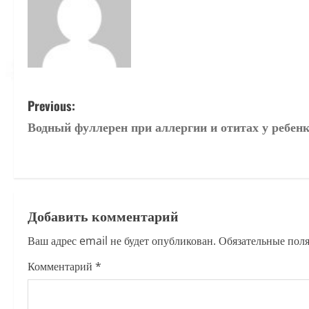
P
Previous:
Водный фуллерен при аллергии и отитах у ребен
o
s
t
Добавить комментарий
n
Ваш адрес email не будет опубликован.
Обязательные пол
a
Комментарий
*
v