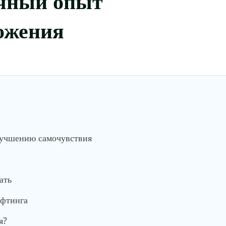
ожения
лучшению самочувствия
ать
ифтинга
я?