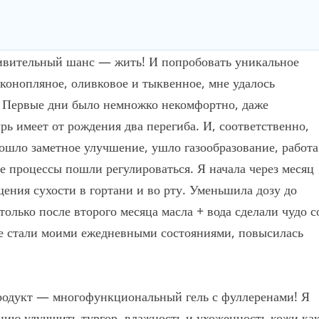
ивительный шанс — жить! И попробовать уникальное
 конопляное, оливковое и тыквенное, мне удалось
. Первые дни было немножко некомфортно, даже
ь имеет от рождения два перегиба. И, соответственно,
ошло заметное улучшение, ушло газообразование, работа
е процессы пошли регулироваться. Я начала через месяц
щения сухости в гортани и во рту. Уменьшила дозу до
только после второго месяца масла + вода сделали чудо с
ие стали моими ежедневными состояниями, повысилась
родукт — многофункциональный гель с фуллеренами! Я
нию улучшить тургор, влажность и ухоженность кожи ка