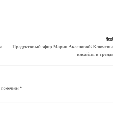
Next
ка
Продуктовый эфир Марии Аксеновой: Ключевы
инсайты и тренд
я помечены
*