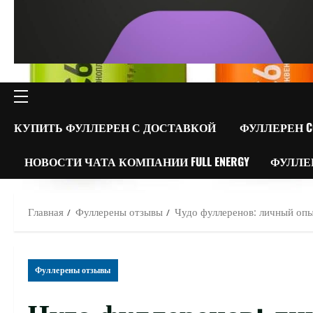
ОСНОВНОЕ
МЕНЮ
КУПИТЬ ФУЛЛЕРЕН С ДОСТАВКОЙ
ФУЛЛЕРЕН C
НОВОСТИ ЧАТА КОМПАНИИ FULL ENERGY
ФУЛЛЕ
Главная
Фуллерены отзывы
Чудо фуллеренов: личный оп
Фуллерены отзывы
Чудо фуллеренов: л