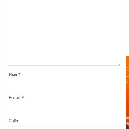
t
i
o
n
Имя
*
Email
*
Сайт