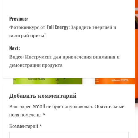
P
Previous:
o
Фотоконкурс от Full Energy: Зарядись энергией и
выиграй призы!
s
Next:
t
Видео: Инструмент для привлечения внимания и
n
демонстрации продукта
a
v
Добавить комментарий
i
Ваш адрес email не будет опубликован.
Обязательные
поля помечены
*
g
Комментарий
*
a