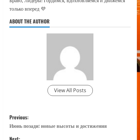
Браво, Лидеры! Гордимся, вдохновляемся и движемся
только вперед 💜
ABOUT THE AUTHOR
View All Posts
P
Previous:
o
Июнь позади: новые высоты и достижения
Next: