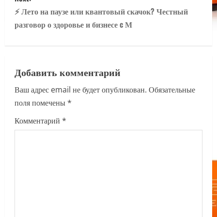
s
⚡️ Лето на паузе или квантовый скачок? Честный
t
разговор о здоровье и бизнесе c М
n
a
Добавить комментарий
v
Ваш адрес email не будет опубликован.
Обязательные
i
поля помечены
*
g
Комментарий
*
a
t
i
o