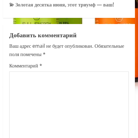
t
💫 Золотая десятка июня, этот триумф — ваш!
n
a
Добавить комментарий
v
Ваш адрес email не будет опубликован.
Обязательные
i
поля помечены
*
g
Комментарий
*
a
t
i
o
n